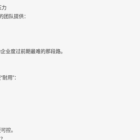
压力
件的团队提供：
助企业度过前期最难的那段路。
“耐用”：
更可控。
到？