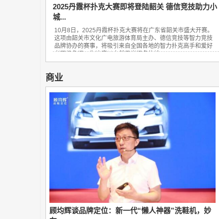
2025丹霞杯扑克大赛即将登陆韶关 德信竞技助力小
城...
10月8日，2025丹霞杯扑克大赛将在广东省韶关市盛大开赛。
这项由韶关市文化广电旅游体育局主办、德信竞技等智力竞技
品牌协办的赛事，将吸引来自全国各地的智力扑克高手和爱好
者同场角逐，为这座以自然风光闻名的岭...
商业
顾均辉谈品牌定位：新一代“懒人神器”洗鞋机，妙