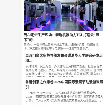
当AI走进生产现场：泰瑞机器助力TCL打造会“思
考”的...
每7秒，一台空调从智能产线上下线。机器在运转，数据在流
动，算法在后台持续学习与决策——这是TCL空调广...
皇派门窗太空静界舱发布会暨清华大学联合研发启
动...
黄浦江畔，风云际会，外滩作为上海的城市封面，见证着百年
繁华与时代速度。然而，璀璨灯火与不息车流的背后，也深藏
着现代人对一方宁静栖居的深切渴望。喧嚣常被视为繁华的必
然伴生，而静界，正日益成为品质生活...
香港创意之作席卷2025中国国际漫画节动漫游戏展
引...
10月2日至10月5日，中国内地动漫游戏领域的重要盛会，
2025中国国际漫画节动漫游戏展将在广州保利世贸博览馆盛大
开幕。 作为国家文化发展规划重点支持的三大动漫会展之一，
中国国际漫画节诞生于2008年，经过十数年...