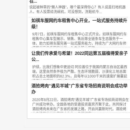
在...
说起被种草的“懒人神器”，哪个最深得你心？有人说是扫地机器
人，有人投票给洗碗机，可没想到，洗鞋机今...
如祺车服网约车租售中心开业，一站式服务持续升
级！
9月7日，如祺车服网约车租售中心正式开业。如祺车服网约车
租售中心集车型展示、销售、售后等全链条车生态服务于一
体，助力如祺车服完善一站式服务能力，持续为广大网约车师
傅提供高品质服务体验，为产业链上下游...
让我们传承爱与希望！2022同远第五届植得爱亲子
公...
护绿，比我们想象中更迫切 阿拉善位于我国内蒙古自治区最西
端，这里自然条件极为严酷，生态环境脆弱，沙漠化土地总面
积占总土地面积的82.3%，且每年以1000千米的速度扩展蔓延
速度扩展蔓延。 阿拉善的绿洲之...
酒拾烤肉“遇见羊城”广东省专场招商说明会成功举
办
2020年8月22日，酒拾烤肉“遇见羊城”广东省专场招商说明会在
广州成功举办。全国各地的受邀投资嘉宾齐聚于此，共同探讨
酒拾烤肉未来在广东省的发展之路，开启共赢新时代。酒拾烤
肉品牌开发总监黄砚方先生、品牌招商...