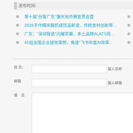
发布时间:
第十届“创客广东”肇庆地市赛宣贯会暨
2026手作糯米酸奶成饮品新宠，传统食材创新带...
广东：“深圳智造”闪耀荧幕，本土品牌ALATS亮...
45组全国企业提效案例，角逐“飞书年度AI效率...
姓 名：
输入名称
邮箱
输入邮箱
留 言: