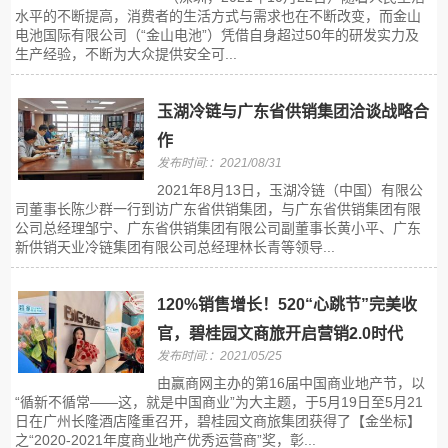
水平的不断提高，消费者的生活方式与需求也在不断改变，而金山
电池国际有限公司（“金山电池”）凭借自身超过50年的研发实力及
生产经验，不断为大众提供安全可...
玉湖冷链与广东省供销集团洽谈战略合
作
发布时间:：2021/08/31
2021年8月13日，玉湖冷链（中国）有限公
司董事长陈少群一行到访广东省供销集团，与广东省供销集团有限
公司总经理邹宁、广东省供销集团有限公司副董事长黄小平、广东
新供销天业冷链集团有限公司总经理林长青等领导...
120%销售增长！520“心跳节”完美收
官，碧桂园文商旅开启营销2.0时代
发布时间:：2021/05/25
由赢商网主办的第16届中国商业地产节，以
“循新不循常——这，就是中国商业”为大主题，于5月19日至5月21
日在广州长隆酒店隆重召开，碧桂园文商旅集团获得了【金坐标】
之“2020-2021年度商业地产优秀运营商”奖，彰...