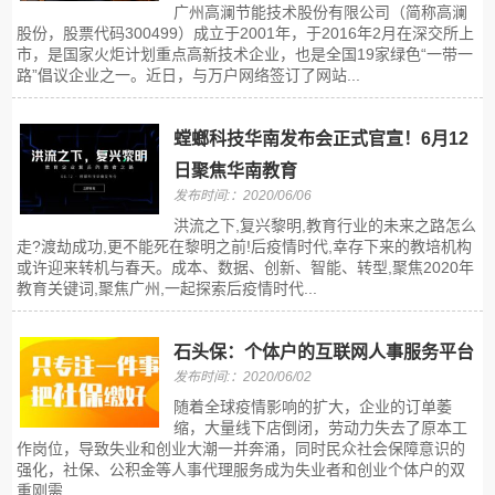
广州高澜节能技术股份有限公司（简称高澜
股份，股票代码300499）成立于2001年，于2016年2月在深交所上
市，是国家火炬计划重点高新技术企业，也是全国19家绿色“一带一
路”倡议企业之一。近日，与万户网络签订了网站...
螳螂科技华南发布会正式官宣！6月12
日聚焦华南教育
发布时间:：2020/06/06
洪流之下,复兴黎明,教育行业的未来之路怎么
走?渡劫成功,更不能死在黎明之前!后疫情时代,幸存下来的教培机构
或许迎来转机与春天。成本、数据、创新、智能、转型,聚焦2020年
教育关键词,聚焦广州,一起探索后疫情时代...
石头保：个体户的互联网人事服务平台
发布时间:：2020/06/02
随着全球疫情影响的扩大，企业的订单萎
缩，大量线下店倒闭，劳动力失去了原本工
作岗位，导致失业和创业大潮一并奔涌，同时民众社会保障意识的
强化，社保、公积金等人事代理服务成为失业者和创业个体户的双
重刚需...