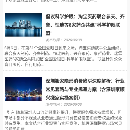
了众多篮球爱好者、高校学生、潮流达人与本地年...
倡议科学护眼：淘宝买药联合参天、齐
鲁、恒瑞等6家药企共建“科学护眼联
盟”
发布时间:：2026/06/08
6月6日，在第31个全国爱眼日到来之际，淘宝买药携手公益组织，
联合参天制药、齐鲁制药、恒瑞医药、兴齐眼药、康哲药业、瑞霖
医药6家药企共同发起“全国爱眼日·科学护眼联盟”。 联盟针对公众
盲目囤药、自行用药...
深圳搬家隐形消费陷阱深度解析：行业
常见套路与专业规避方案（含深圳家顺
兴搬家实操案例）
发布时间:：2026/06/08
引言 随着深圳人口流动频率的提升，搬家服务需求持续增长，但
市场中部分不规范从业者通过隐形消费套路侵害消费者权益的现象
时有发生。本文结合行业观察与实际案例，梳理深圳搬家市场常见
的隐形消费...