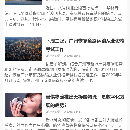
发布时间:：2020/04/01
近日，八号线北延段首批站点——华林寺
站、滘心至同德段实现了送电成功，意味着该段车站内的信号、动
力照明、通风、给排水、屏蔽门、电扶梯等设备系统将陆续进入受
电调试阶段。 11847
下周二起，广州恢复道路运输从业资格
考试工作
发布时间:：2020/04/01
记者了解到，结合广州市新冠肺炎疫情形势
和防控情况，市交通运输部门发布通告称，决定自2020年4月1日
起，恢复广州市道路运输从业资格考试报名受理工作；自2020年4
月7日起，恢复广州市道路运输从业资格考试工作。 ...
宝供物流推出无接触物流，是数字化发
展的趋势？
发布时间:：2020/03/31
新冠肺炎的疫情引发了各行各业对无接触的
呼唤，然而作为民生必需、防疫应急等物资保障却是必不可少，无