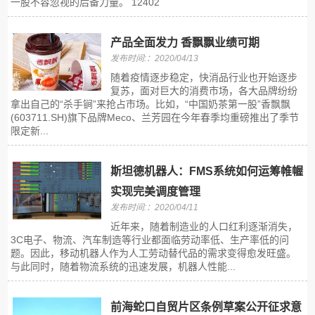
一股不容忽视的后备力量。 12402
产品全面发力 香飘飘业绩可期
发布时间:：2020/04/13
随着疫情逐步稳定，快消品行业也开始逐步
复苏，面对巨大的消费市场，各大品牌纷纷
拿出自己的“杀手锏”来抢占市场。比如，“中国奶茶第一股”香飘飘
(603711.SH)旗下品牌Meco、兰芳园在今年春季均重磅推出了季节
限定新...
斯坦德机器人：FMS系统如何运筹帷幄
实现完美调度管理
发布时间:：2020/04/11
近年来，随着制造业的人口红利逐渐消失，
3C电子、物流、汽车制造等行业都面临劳动率低、生产率低的问
题。因此，移动机器人作为人工劳动替代品的需求变得愈发旺盛。
与此同时，随着物流系统的迅速发展，机器人性能...
前海蛇口自贸片区条例草案公开征求意