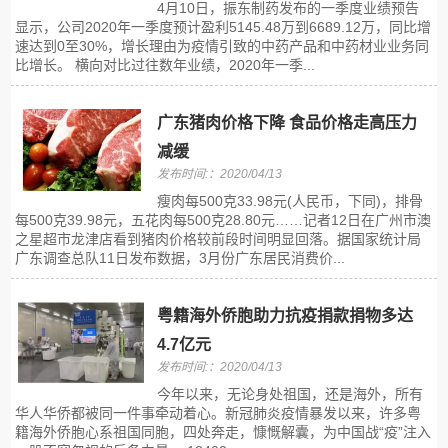
4月10日，振东制药发布的一季度业绩预告
显示，公司2020年一季度预计盈利5145.48万到6689.12万，同比增
速达到0至30%，增长理由为疫情引致的中药产品和中药材业业务同
比增长。 横向对比过往数年业绩，2020年一季...
广东猪肉价格下降 食品价格走高压力
减缓
发布时间:：2020/04/13
瘦肉每500克33.98元(人民币，下同)，排骨
每500克39.98元，五花肉每500克28.80元……记者12日在广州市澳
之星超市龙津店看到猪肉价格较前段时间明显回落。据国家统计局
广东调查总队11日发布数据，3月份广东居民消费价...
粤籍海外侨胞助力抗疫捐款捐物多达
4.7亿元
发布时间:：2020/04/13
今年以来，无论身处祖国，还是海外，所有
华人华侨都被同一件事牵动着心。新冠肺炎疫情暴发以来，许多粤
籍海外侨胞心系祖国同胞，四处奔走，慷慨解囊，为中国战“疫”注入