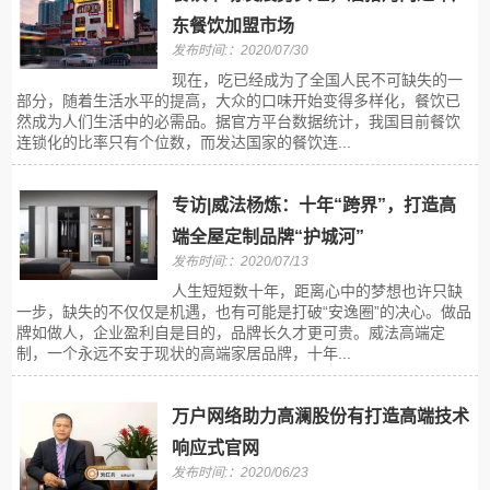
东餐饮加盟市场
发布时间:：2020/07/30
现在，吃已经成为了全国人民不可缺失的一
部分，随着生活水平的提高，大众的口味开始变得多样化，餐饮已
然成为人们生活中的必需品。据官方平台数据统计，我国目前餐饮
连锁化的比率只有个位数，而发达国家的餐饮连...
专访|威法杨炼：十年“跨界”，打造高
端全屋定制品牌“护城河”
发布时间:：2020/07/13
人生短短数十年，距离心中的梦想也许只缺
一步，缺失的不仅仅是机遇，也有可能是打破“安逸圈”的决心。做品
牌如做人，企业盈利自是目的，品牌长久才更可贵。威法高端定
制，一个永远不安于现状的高端家居品牌，十年...
万户网络助力高澜股份有打造高端技术
响应式官网
发布时间:：2020/06/23