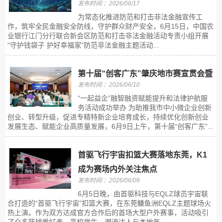
发布时间:：2026/06/17
为常态化推进防范和打击非法金融宣传工
作，筑牢全民金融安全防线，守护群众财产安全，6月15日，中国农
业银行江门分行联合新会区防范和打击非法金融活动专责小组开展
“守护钱袋子 护好幸福家”防范非法金融主题活动...
第十届“创客广东”肇庆地市赛宣贯会暨
发布时间:：2026/06/10
“一起益企”融智融资赋能提升和法律护航服
务活动成功举办 为助推我市中小微企业创新
创业、转型升级，促进专精特新企业培育成长，持续优化创新创业
发展生态、赋能企业高质量发展，6月9日上午，第十届“创客广东”...
首驱飞行宇宙扣篮大赛落地东莞，K1
成为赛场内外关注焦点
发布时间:：2026/06/09
6月5日晚，由首驱科技与EQLZ球员宇宙联
合打造的“首驱飞行宇宙”扣篮大赛，在东莞鳒鱼洲EQLZ主题球场火
热上演。作为双方达成官方合作后的首场大型户外赛事，活动吸引