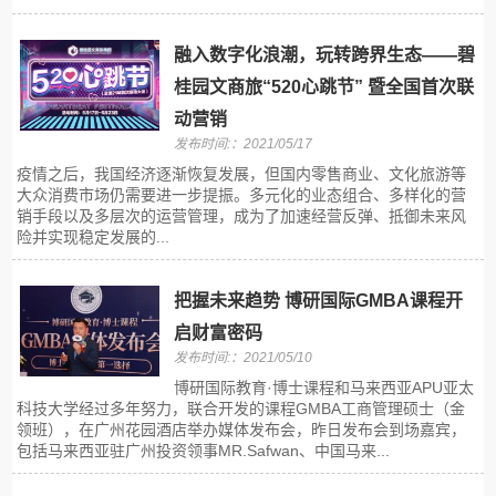
融入数字化浪潮，玩转跨界生态——碧
桂园文商旅“520心跳节” 暨全国首次联
动营销
发布时间:：2021/05/17
疫情之后，我国经济逐渐恢复发展，但国内零售商业、文化旅游等
大众消费市场仍需要进一步提振。多元化的业态组合、多样化的营
销手段以及多层次的运营管理，成为了加速经营反弹、抵御未来风
险并实现稳定发展的...
把握未来趋势 博研国际GMBA课程开
启财富密码
发布时间:：2021/05/10
博研国际教育·博士课程和马来西亚APU亚太
科技大学经过多年努力，联合开发的课程GMBA工商管理硕士（金
领班），在广州花园酒店举办媒体发布会，昨日发布会到场嘉宾，
包括马来西亚驻广州投资领事MR.Safwan、中国马来...