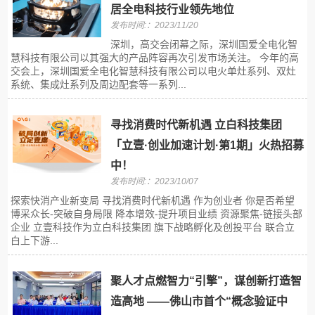
居全电科技行业领先地位
发布时间:：2023/11/20
深圳，高交会闭幕之际，深圳国爱全电化智
慧科技有限公司以其强大的产品阵容再次引发市场关注。 今年的高
交会上，深圳国爱全电化智慧科技有限公司以电火单灶系列、双灶
系统、集成灶系列及周边配套等一系列...
寻找消费时代新机遇 立白科技集团
「立壹·创业加速计划·第1期」火热招募
中！
发布时间:：2023/10/07
探索快消产业新变局 寻找消费时代新机遇 作为创业者 你是否希望
博采众长-突破自身局限 降本增效-提升项目业绩 资源聚焦-链接头部
企业 立壹科技作为立白科技集团 旗下战略孵化及创投平台 联合立
白上下游...
聚人才点燃智力“引擎”，谋创新打造智
造高地 ——佛山市首个“概念验证中