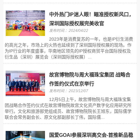
中外热门IP迷人眼！瞄准授权新风口，
深圳国际授权展完美收官
发布时间:：2024/04/22
2023年是消费复苏的一年，也是IP衍生消费
的高光之年，市场上的火热也延续到了深圳国际授权展的现场。作
为IP行业的年度盛事，华南地区领先的IP授权商贸平台国际授权及
衍生品（深圳）展览会（深圳国际授权展）...
故宫博物院与周大福珠宝集团 战略合
作签约仪式在京举行
发布时间:：2023/12/07
12月5日上午，故宫博物院与周大福珠宝集
团战略合作签约仪式在故宫博物院故宫文化资产数字化应用研究所
举行。文化和旅游部党组成员、故宫博物院院长王旭东，国际儒学
联合会常务副会长、原文化部副部长丁伟，国际儒...
国爱GOAI参展深圳高交会-首推新品稳