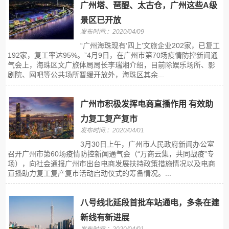
广州塔、琶醍、太古仓，广州这些A级
景区已开放
发布时间:：2020/04/09
“广州海珠现有‘四上’文旅企业202家，已复工
192家，复工率达95%。”4月9日，在广州市第70场疫情防控新闻通
气会上，海珠区文广旅体局局长李瑞湘介绍，目前除娱乐场所、影
剧院、网吧等公共场所暂缓开放外，海珠区其余...
广州市积极发挥电商直播作用 有效助
力复工复产复市
发布时间:：2020/04/01
3月30日上午，广州市人民政府新闻办公室
召开广州市第60场疫情防控新闻通气会（“万商云集，共同战疫”专
场），向社会通报广州市出台电商发展扶持政策措施情况以及电商
直播助力复工复产复市活动启动仪式的筹备情况。...
八号线北延段首批车站通电，多条在建
新线有新进展