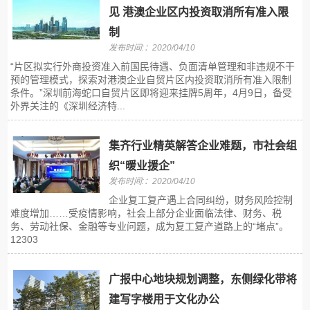
见 港澳企业区内投资取消所有准入限
制
发布时间:：2020/04/10
“片区拟实行外商投资准入前国民待遇、负面清单管理和非违规不干
预的管理模式，探索对港澳企业自贸片区内投资取消所有准入限制
条件。”深圳前海蛇口自贸片区即将迎来挂牌5周年，4月9日，备受
外界关注的《深圳经济特...
集齐行业精英解答企业难题，市社会组
织“暖业援企”
发布时间:：2020/04/10
企业复工复产遇上合同纠纷，财务风险控制
难度增加……受疫情影响，社会上部分企业面临法律、财务、税
务、劳动社保、金融等专业问题，成为复工复产道路上的“堵点”。
12303
广报中心地块规划调整，东侧绿化带将
建写字楼用于文化办公