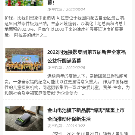
幕！
发布时间:：2022/03/24
护绿，比我们想象中更迫切 阿拉善位于我国内蒙古自治区最西端，
这里自然条件极为严酷，生态环境脆弱，沙漠化土地总面积占总土
地面积的82.3%，且每年以1000千米的速度扩展蔓延速度扩展蔓
延。 阿拉善的绿洲之...
2022同远摄影集团第五届新春全家福
公益行圆满落幕
发布时间:：2022/02/26
连续两年的疫情之下，亲情团聚显得难能可
贵，一张全家福的纪念可能比以往更显得意义重大。 作为中国标志
性的儿童摄影机构，同远摄影集团一直以“关爱儿童，赞美·生命，为
和谐社会及幸福家庭做贡献”为企业使命。...
金山电池旗下新品牌“绿再”隆重上市
全面推动环保新生活
发布时间:：2021/10/22
（深圳，2021年10月22日）随着人民生活