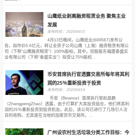
山鹰纸业剥离融资租赁业务 聚焦主业
发展
发布时间:：2020/04/15
4月13日晚间，山鹰纸业(600567)发布公
告，拟作价5.6亿元，转让全资子公司山鹰（上海）融资租赁有限公
司（下称“山鹰融资租赁”）100%股权。其中，控股股东福建泰盛实
业有限公司（下称“泰盛实业”）拟受让75%股权...
币安首席执行官透露交易所每年将其利
润的25％重新投资于投资
发布时间:：2020/04/14
币安（Binance）首席执行官赵昌鹏
（ZhangpengZhao）透露，由于打算扩大其投资组合，他们将其利
润的25％重新投资到投资机会。此后，该公司已进行了几场引人注
目的收购，尤其是在当地的加密货币交易所，...
广州设农村生活垃圾分类工作目标：今