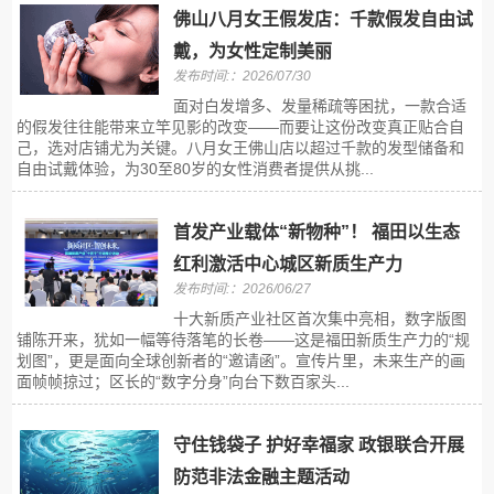
佛山八月女王假发店：千款假发自由试
戴，为女性定制美丽
发布时间:：2026/07/30
面对白发增多、发量稀疏等困扰，一款合适
的假发往往能带来立竿见影的改变——而要让这份改变真正贴合自
己，选对店铺尤为关键。八月女王佛山店以超过千款的发型储备和
自由试戴体验，为30至80岁的女性消费者提供从挑...
首发产业载体“新物种”！ 福田以生态
红利激活中心城区新质生产力
发布时间:：2026/06/27
十大新质产业社区首次集中亮相，数字版图
铺陈开来，犹如一幅等待落笔的长卷——这是福田新质生产力的“规
划图”，更是面向全球创新者的“邀请函”。宣传片里，未来生产的画
面帧帧掠过；区长的“数字分身”向台下数百家头...
守住钱袋子 护好幸福家 政银联合开展
防范非法金融主题活动