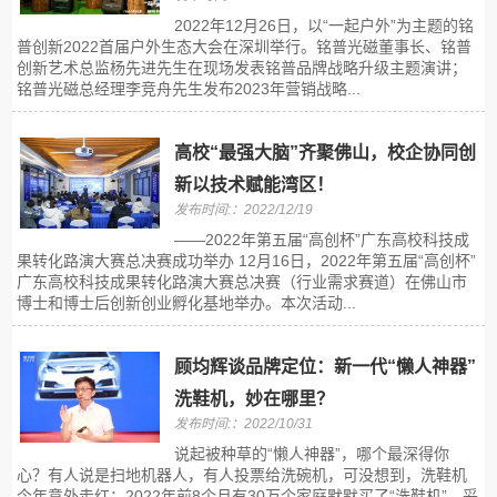
2022年12月26日，以“一起户外”为主题的铭
普创新2022首届户外生态大会在深圳举行。铭普光磁董事长、铭普
创新艺术总监杨先进先生在现场发表铭普品牌战略升级主题演讲；
铭普光磁总经理李竞舟先生发布2023年营销战略...
高校“最强大脑”齐聚佛山，校企协同创
新以技术赋能湾区！
发布时间:：2022/12/19
——2022年第五届“高创杯”广东高校科技成
果转化路演大赛总决赛成功举办 12月16日，2022年第五届“高创杯”
广东高校科技成果转化路演大赛总决赛（行业需求赛道）在佛山市
博士和博士后创新创业孵化基地举办。本次活动...
顾均辉谈品牌定位：新一代“懒人神器”
洗鞋机，妙在哪里？
发布时间:：2022/10/31
说起被种草的“懒人神器”，哪个最深得你
心？有人说是扫地机器人，有人投票给洗碗机，可没想到，洗鞋机
今年意外走红：2022年前8个月有30万个家庭默默买了“洗鞋机”，妥