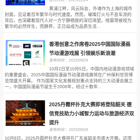
发布时间:：2025/12/24
黄浦江畔，风云际会，外滩作为上海的城市
封面，见证着百年繁华与时代速度。然而，璀璨灯火与不息车流的
背后，也深藏着现代人对一方宁静栖居的深切渴望。喧嚣常被视为
繁华的必然伴生，而静界，正日益成为品质生活...
香港创意之作席卷2025中国国际漫画
节动漫游戏展 引领娱乐新浪潮
发布时间:：2025/09/29
10月2日至10月5日，中国内地动漫游戏领域
的重要盛会，2025中国国际漫画节动漫游戏展将在广州保利世贸博
览馆盛大开幕。 作为国家文化发展规划重点支持的三大动漫会展之
一，中国国际漫画节诞生于2008年，经过十数年...
2025丹霞杯扑克大赛即将登陆韶关 德
信竞技助力小城智力运动与旅游经济双
提升
发布时间:：2025/09/29
10月8日，2025丹霞杯扑克大赛将在广东省韶关市盛大开赛。这项