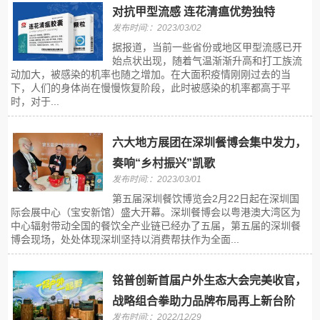
对抗甲型流感 连花清瘟优势独特
发布时间:：2023/03/02
据报道，当前一些省份或地区甲型流感已开
始点状出现，随着气温渐渐升高和打工族流
动加大，被感染的机率也随之增加。在大面积疫情刚刚过去的当
下，人们的身体尚在慢慢恢复阶段，此时被感染的机率都高于平
时，对于...
六大地方展团在深圳餐博会集中发力，
奏响“乡村振兴”凯歌
发布时间:：2023/03/01
第五届深圳餐饮博览会2月22日起在深圳国
际会展中心（宝安新馆）盛大开幕。深圳餐博会以粤港澳大湾区为
中心辐射带动全国的餐饮全产业链已经办了五届，第五届的深圳餐
博会现场，处处体现深圳坚持以消费帮扶作为全面...
铭普创新首届户外生态大会完美收官，
战略组合拳助力品牌布局再上新台阶
发布时间:：2022/12/29