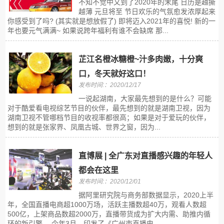
不知不觉中又到了2020年的末尾 日历是越撕
越薄 元旦将至 节日欢乐的气氛愈发浓厚起来
你感受到了吗? (其实就是想放假了) 即将迈入2021年的喜悦! 新的一
年也要元气满满~ 如果说跨年福利有谁不会缺席 那...
芷江名橙冰糖橙~汁多肉嫩，十分爽
口，冬天就好这口！
发布时间:：2020/12/17
一说起湖南，大家最先想到的是什么？可能
对于酷爱看电视综艺节目的伙伴，最先想到的就是湖南卫视，因为
湖南卫视不管哪档节目的收视率都很高；如果是对于爱玩的伙伴，
想到的就是张家界、凤凰古城、世界之窗，因为...
直博展 | 全广东对直播感兴趣的年轻人
都会在这里
发布时间:：2020/12/01
据阿里研究院与商务部数据显示，2020上半
年，全国直播电商超1000万场，活跃主播数超40万，观看人数超
500亿，上架商品数超2000万，直播带货成为扩大内需、助推内循
环的新引擎。 今年3月，印发了《广州市直播电...