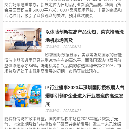
交会场馆隆重举办，新展定位为日用品行业新消费品展。华南百货
会展区面积达到50000平方米，800+品牌现场竞技，丰富的商品和
活动项目，吸引了众多观众的关注。预计此次展会...
以体验创新提高产品认知，莱克推动洗
地机市场普及
发布时间:：2023/06/13
欧睿国际数据显示，美欧等发达国家的智能
清洁电器渗透率已经达到90%左右的高水平。而我国清洁电器目前
整体渗透率才34%，洗地机等新兴品类的渗透率均未超过10%，市
场普及还处于由低到高发展的初期，市场容量比现在...
IP行业盛事2023年深圳国际授权展人气
爆棚引领IP企业进入行业赛道的高速发
展
发布时间:：2023/04/21
随着疫情防控政策调整，国内IP授权市场在2023年逐步恢复了元
气，IP企业期盼着与被授权商们碰面共谋新发展！近三年来迅速崛