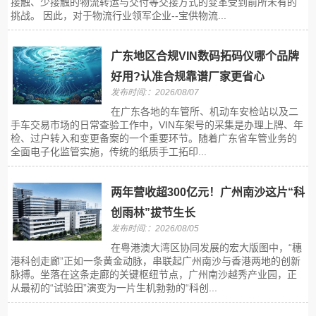
接触、少接触的物流转运与交付等交接方式的变革受到前所未有的
挑战。 因此，对于物流行业领军企业--宝供物流...
广东地区合规VIN数码拓码仪哪个品牌
好用?认准合规靠谱厂家更省心
发布时间:：2026/08/07
在广东各地的车管所、机动车安检站以及二
手车交易市场的日常查验工作中，VIN车架号的采集是办理上牌、年
检、过户转入和变更备案的一个重要环节。随着广东省车管业务的
全面电子化监管实施，传统的纸质手工拓印...
两年营收超300亿元！广州南沙这片“科
创雨林”拔节生长
发布时间:：2026/08/05
在粤港澳大湾区协同发展的宏大版图中，“穗
港科创走廊”正如一条黄金动脉，串联起广州南沙与香港两地的创新
脉搏。坐落在这条走廊的关键枢纽节点，广州南沙越秀产业园，正
从最初的“试验田”演变为一片生机勃勃的“科创...