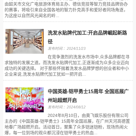
由韶关市文化广电旅游体育局主办、德信竞技等智力竞技品牌协办
的赛事，将吸引来自全国各地的智力扑克高手和爱好者同场角逐，
为这座以自然风光闻名的岭...
洗发水贴牌代加工:开启品牌崛起新路
径
发布时间:：2024/11/23
在竞争激烈的洗发水市场中,众多品牌都在寻
求独特的发展之道。而洗发水贴牌代加工,正逐渐成为众多企业迈向
成功的关键选择。 对于那些怀揣着洗发水品牌梦想的创业者和中小
企业来说,洗发水贴牌代加工犹如一把开启...
中国英雄-铠甲勇士15周年 全国巡展广
州站超燃开启
发布时间:：2024/08/12
2024年8月10日，由奥飞娱乐股份有限公司
主办的《中国英雄-铠甲勇士》15周年全国巡展，在广州天河高德置
地春广场超燃开启。活动首日，聚集了众多铠迷铠粉，现场热闹火
爆，每一位到场的观众都沉浸在铠甲勇士的热血...