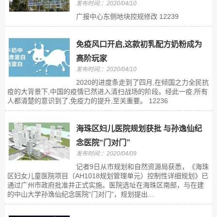
发布时间:：2020/04/10
广报中心东侧地块控规修改 12239
免疫风口开启,这款初乳配方奶粉成为
高阶玩家
发布时间:：2020/04/10
2020的进度条走到了四月,在倾国之力全民抗
疫的大背景下,中国的疫情已然进入清扫战场的阶段。经此一疫,所有
人都清楚的意识到了,免疫力的提升,至关重要。 12236
海珠区妇儿医院规划获批 与孙逸仙纪
念医院“门对门”
发布时间:：2020/04/09
记者9日从市规划和自然资源局获悉，《海珠
区妇女儿童医院项目（AH1018规划管理单元）控制性详细规划》已
通过广州市政府批准并正式实施。医院选址在海珠区南部，与在建
的中山大学孙逸仙纪念医院“门对门”，规划提出...