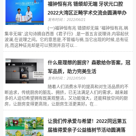
福钟恒有兆 错颌却无端 牙状元口腔
2022大湾区正畸学术交流会圆满举办
发布时间:：2022/06/21
(一)福钟恒有兆 错颌却无端 “福钟恒有兆,祸
集非无端”,这句诗摘自西晋《君子行》,是一首五言说理诗,内容起伏
波澜,在说理之间。它的意思是,不管福与祸,当它出现的时候,总有征
兆,而这种征兆却是可以预测并且可以...
什么是理想的厨房？森歌给你答案，冠
军品质，助力完美生活
发布时间:：2022/05/09
随着人们消费水平的提高和对生活品质的不
断追求，传统厨房的脏乱、拥挤，已无法满足人们的需求，越来越
多的人迫切希望拥有既美观整洁，又功能强大，还能释放空间的厨
房，让厨房变得更高效，让厨房生活更美好。在...
让我们传承爱与希望！2022同远第五
届植得爱亲子公益植树节活动圆满落