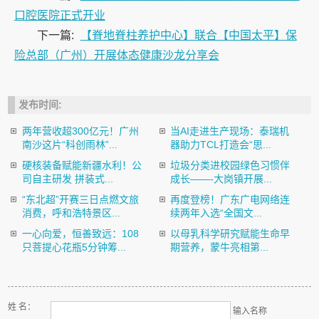
口腔医院正式开业
下一篇:
【脊地脊柱养护中心】联合【中国太平】保
险总部（广州）开展体态健康沙龙分享会
发布时间:
两年营收超300亿元！广州
当AI走进生产现场：泰瑞机
南沙这片“科创雨林”...
器助力TCL打造会“思...
硬核装备赋能新疆水利！公
垃圾分类进校园绿色习惯伴
司自主研发 拼装式...
成长——-大岗镇开展...
“东北超”开赛三日点燃文旅
再度登榜！广东广电网络连
消费，呼和浩特景区...
续两年入选“全国文...
一心向爱，恒善致远：108
以母乳科学研究赋能生命早
只菩提心花瓶5分钟筹...
期营养，蒙牛亮相第...
姓 名：
输入名称