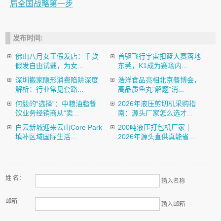
局全国战略第一步
发布时间:
佛山八月女王假发店：千款
首驱飞行宇宙扣篮大赛落地
假发自由试戴，为女...
东莞，K1成为赛场内...
深圳搬家隐形消费陷阱深度
浩洋食品亮相北京餐博会，
解析：行业常见套路...
高品质鱼丸“解题”消...
何毅的“选择”：中粮油脂餐
2026年液压剪切机采购指
饮业务经销商从“卖...
南：源头厂家怎么选才...
白云新城迎来云山Core Park
200吨液压打包机厂家｜
填补区域国际生活...
2026年源头直供真能省...
姓 名：
输入名称
邮箱
输入邮箱