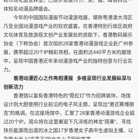
和市场化运营转型，已逐步发展为节、奖、展、峰会四位一
体知名动漫品牌盛会。
今年的中国国际漫画节动漫游戏展，堪称粤港澳大湾区
乃至全国动漫游戏产业的狂欢盛宴。在香港特別行政区政府
文化体育及旅游局文创产业发展处的资助下，香港数码娱乐
协会（下称协会）首次组织28家香港动漫游戏企业赴广州参
展，携带超过20个IP精彩亮相，在面积达440平方米的展馆
中，呈现中国香港近年来动漫游戏产业的独特创意与行业实
力。
香港动漫匠心之作亮相漫展
多维呈现行业发展纵深与
创新活力
香港馆以富有香港特色的“霓虹灯”作为招牌装饰，场馆
设计则大胆使用行业前沿的电子风主题，呈现出“港式赛博朋
克”的格调。在这座场馆中，汇聚了28家香港动漫游戏企业超
过20个IP。观众将在这里邂逅下凡淬炼的神龙“雨果”、寻找
快乐能源而出道的冰之国17岁香港女子高中生虚拟主播、以