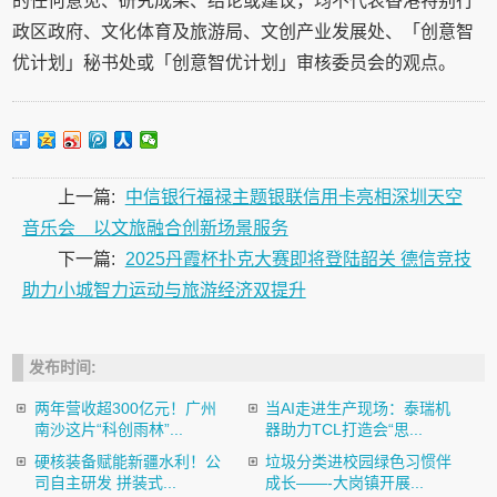
的任何意见、研究成果、结论或建议，均不代表香港特别行
政区政府、文化体育及旅游局、文创产业发展处、「创意智
优计划」秘书处或「创意智优计划」审核委员会的观点。
上一篇:
中信银行福禄主题银联信用卡亮相深圳天空
音乐会 以文旅融合创新场景服务
下一篇:
2025丹霞杯扑克大赛即将登陆韶关 德信竞技
助力小城智力运动与旅游经济双提升
发布时间:
两年营收超300亿元！广州
当AI走进生产现场：泰瑞机
南沙这片“科创雨林”...
器助力TCL打造会“思...
硬核装备赋能新疆水利！公
垃圾分类进校园绿色习惯伴
司自主研发 拼装式...
成长——-大岗镇开展...