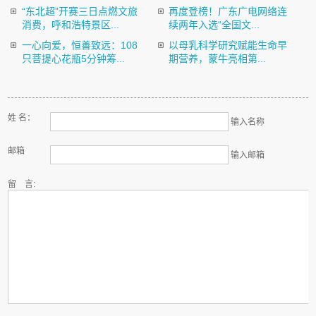
“东北超”开赛三日点燃文旅
再度登榜！广东广电网络连
消费，呼和浩特景区...
续两年入选“全国文...
一心向爱，恒善致远：108
以母乳科学研究赋能生命早
只菩提心花瓶5分钟筹...
期营养，蒙牛亮相第...
姓 名：
输入名称
邮箱
输入邮箱
留 言: