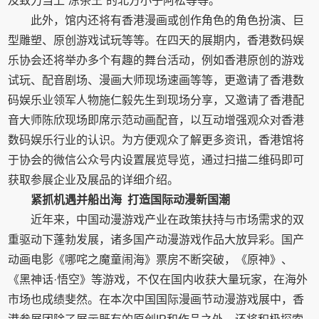
及致力当上“凉茶王”的北方小子阿松等等。
此外，馆内还将有香港漫画或创作角色的角色扮演、巨
型雕塑、原创游戏试玩等等。在四天的展期内，香港数码娱
乐协会还将举办多个有趣的舞台活动，例如香港原创的游戏
试玩、配音剧场、漫画大师现场速画等等，更邀请了香港数
码娱乐业领军人物施仁毅先生到现场分享，又邀请了香港配
音大师陈欣现场即席示范动画配音，以互动增强观众对香港
数码娱乐行业的认识。为方便观众了解更多资讯，香港馆将
于协会的微信公众号内设置展览导览，通过扫描二维码即可
获取参展企业及展品的详细介绍。
紧抓机遇并船出海
打造国际动漫新国潮
近年来，中国动漫游戏产业在政策扶持与市场需求的双
重驱动下蓬勃发展，诸多国产动漫游戏作品大放异彩。国产
动画电影《哪咤之魔童闹海》票房不断突破，《原神》、
《黑神话·悟空》等游戏，不仅在国内收获大量玩家，在海外
市场也成绩斐然。在本次中国国际漫画节动漫游戏展中，香