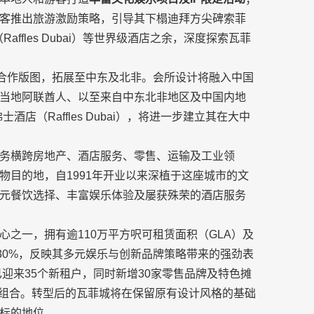
客推出旅游激励策略，引导其下榻迪拜方尖碑索菲
士酒店（Raffles Dubai）等世界级酒店之余，深度探索瓦菲
合作版图，拓展至中东及北非。会所设计将融入中国
当地阿联酋人、以至来自中东北非地区及中国内地
士酒店（Raffles Dubai），将进一步建立其在大中
务横跨房地产、酒店服务、零售、运输及工业领
物目的地，自1991年开业以来深植于这座城市的文
元餐饮选择、丰富娱乐体验及屡获殊荣的酒店服务
之一，拥有逾110万平方呎可租赁面积（GLA）及
达30%，反映其多元娱乐与创新品牌策略带来的强劲表
uk已迎来35个新租户，同时新增30家零售品牌及特色摊
在内的品牌组合。转型后的瓦菲城将在保留原有设计风格的基础
标的地位。