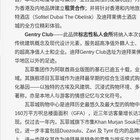
为香港及内地品牌建立
租赁合作
；并将针对香港和内地旅
特酒店（Sofitel Dubai The Obelisk）及迪拜莱佛
城的全方位精彩体验。
Gentry Club
——此品牌
标志性私人会所
将纳入本次
传统建筑概念及现代设计元素，服务超高净值外籍人士、
的超高净值人士和企业。迪拜Gentry Club选址为迪拜莱佛
华地区以外的足迹。
瓦菲集团作为阿联酋商业版图的基石已逾五十载，业
域。其旗舰项目瓦菲城作为迪拜最早期的综合生活模式购
化基因——以独特的古埃及风建筑、沉浸式购物环境、多
著称，亦是本地人与游客的情感记忆与文化符号。
瓦菲城购物中心是迪拜历史最悠久及最大型的购物中心
160万平方呎总楼面面积（GFA），近三年访客量增长
现。仅过去一年内，瓦菲城旗下市集Khan Murjan So
位，进一步丰富包括Duozoulu、Zavi 及 Tynt 
上，进一步强化其作为迪拜最具特色的零售与娱乐文化地