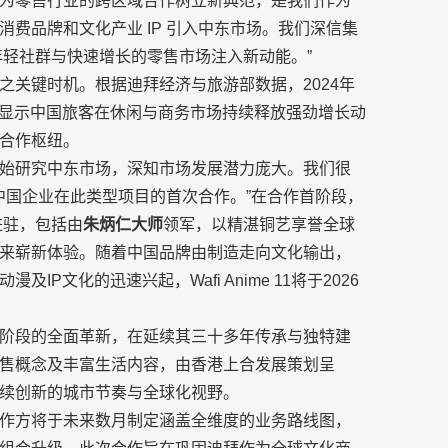
为零售行业的跨区域合作树立新典范，是我们作为
费品牌和文化产业 IP 引入中东市场。我们深信集
将为年轻社群与快速增长的零售市场注入新动能。”
之关键时机。根据迪拜经济与旅游部数据，2024年
%，显示中国旅客在休闲与商务市场持续释放强劲增长动
合作枢纽。
24 年开始研究中东市场，深知市场发展潜力庞大。我们很
迪拜和中国企业在此类型项目的首次合作。”在合作首阶段，
进驻，包括由
朱炳仁大师
领军，以精湛铜艺享誉全球
来崭新体验。随着中国品牌由制造走向文化输出，
文化的迅速兴起，Wafi Anime 11将于2026
阶段的全面革新，在延续其三十多年传承与独特建
售概念及丰富生活内容，由香港上合发展策划呈
续创新的城市节奏与全球化视野。
作方将于未来数月制定涵盖全维度的业务路线图，