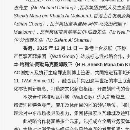
杰先生（
Mr. Richard Cheung
）
,
瓦菲集团创始人及主席
曼
Sheikh Mana bin Khalifa Al Maktoum),
香港上合发展及
Adrian Cheng
）
,
瓦菲集团董事曼纳·阿尔·马克图姆殿下
Maktoum
）
,
瓦菲集团常务董事
尼尔·珀西先生（
Mr Neil P
尔·沙姆西先生（
Mr Salem Al Shamsi
）
香港，
2025
年
12
月
11
日
— 香港上合发展（下称
产巨擘瓦菲集团 （Wafi Group ）达成标志性战略合
本·哈利法·阿勒马克图姆殿下（
H.H. Sheikh Mana bin K
AC创始人及执行主席郑志刚博士签署，共同推进瓦菲城
11
（Wafi Anime 11），融合瓦菲集团逾半世纪的本土
化零售创新概念，打造跨文化商贸枢纽，开启划时代的合
本次合作将推动瓦菲城（Wafi City）迈入崭新
缔造迪拜特色零售、康乐及休闲目的地的领导地位。同时，香港
理念对中东市场极具吸引力，集团将探索以瓦菲城及迪拜
此战略合作将涵盖多个元素，包括成立
全新业务实体
酋）本地对动漫零售与娱乐产业日益高涨的发展机遇；为