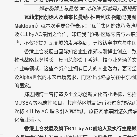
郑志刚博士与曼纳·本·哈利法·阿勒马克图姆
瓦菲集团创始人及董事长曼纳·本·哈利法·阿勒马克
Maktoum
）
就本次重要合作表示：“瓦菲集团始终承袭迪
及K11 by AC集团之合作，印证我们深耕区域零售与
牌，不仅将提升瓦菲城的发展格局，更将铸牢中东与中国
香港上合发展由国际知名企业家郑志刚博士创立，致
推动战略业务增长。集团总部设于香港，核心业务涵盖文
产业等领域，这些革新产业拥有巨大的商业潜力，更可望
及Alpha世代的未来市场需求，而这个战略愿景在中东
的国家。
郑志刚博士曾打造多个全球创新文化商业地标，包括位于香港维港
MUSEA 等标志性项目，其座落区域高踞香港过夜旅客
次将 K11 by AC 理念引入瓦菲城，象征瓦菲集团悠
化商业活力。
香港上合发展及旗下
K11 by AC
创始人及执行主席郑