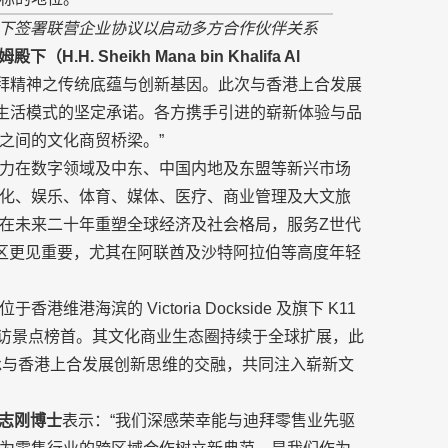
殿下签署联营企业协议以启动多方合作伙伴关系
图姆殿下（
H.H. Sheikh Mana bin Khalifa Al
拜精神之传统底蕴与创新基因。此次与香港上合发展
未来生活模式的坚定承诺。各方携手引进的崭新体验与品
之间的文化商贸桥梁。”
力在数字领域及中东、中国内地及东盟等新兴市场
化、娱乐、体育、媒体、医疗、商业管理及大文旅
在未来二十年重塑全球经济及社会格局，服务Z世代
地区更见重要，尤其在阿联酋及沙特阿拉伯等高度年轻
海滨的 Victoria Dockside 及旗下 K11
到访景点榜首。其文化商业生态圈持续于全球扩展，此
久传承与香港上合发展创新思维的交融，共同注入崭新文
志刚博士
表示：“我们深感荣幸能与迪拜零售业先驱