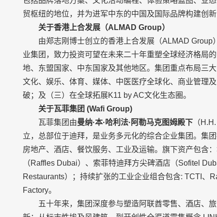
包括品牌落地方案、文化活动编程、体验策略蓝图、业态
贸枢纽的地位，并为进军中东的中国及国际品牌构建创新
关于香港上合发展（
ALMAD Group
）
由郑志刚博士创立的香港上合发展（ALMAD Gro
业集团，致力投资可望在未来二十年重塑全球经济格局的
地、东盟国家、中东国家及其他地区。集团重点布局三大
文化、娱乐、体育、媒体、中医医疗全球化、商业管理及
破；及（三）在全球拓展K11 by AC文化生态圈。
关于
瓦菲
集团
(Wafi Group)
瓦菲集团由
曼纳·本·哈利法·阿勒马克图姆殿下
（H.H.
立，总部位于迪拜，是业务多元化的综合企业集团。集团拥
房地产、酒店、餐饮服务、工业及运输。旗下资产包含：地标
（Raffles Dubai）、索菲特迪拜方尖碑酒店（Sofitel Du
Restaurants）；持续扩张的工业企业组合包含: TCTI、Rayco
Factory。
五十年来，集团深度参与塑造阿联酋零售、酒店、旅