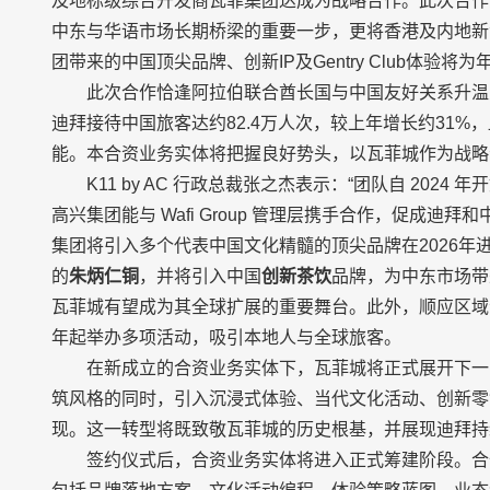
及地标级综合开发商瓦菲集团达成为战略合作。此次合作
中东与华语市场长期桥梁的重要一步，更将香港及内地新消
团带来的中国顶尖品牌、创新IP及Gentry Club体验
此次合作恰逢阿拉伯联合酋长国与中国友好关系升温
迪拜接待中国旅客达约82.4万人次，较上年增长约31
能。本合资业务实体将把握良好势头，以瓦菲城作为战略
K11 by AC 行政总裁张之杰表示：“团队自 20
高兴集团能与 Wafi Group 管理层携手合作，促成
集团将引入多个代表中国文化精髓的顶尖品牌在2026年
的
朱炳仁铜
，并将引入中国
创新茶饮
品牌，为中东市场带
瓦菲城有望成为其全球扩展的重要舞台。此外，顺应区域动漫及IP
年起举办多项活动，吸引本地人与全球旅客。
在新成立的合资业务实体下，瓦菲城将正式展开下一
筑风格的同时，引入沉浸式体验、当代文化活动、创新零
现。这一转型将既致敬瓦菲城的历史根基，并展现迪拜持
签约仪式后，合资业务实体将进入正式筹建阶段。合