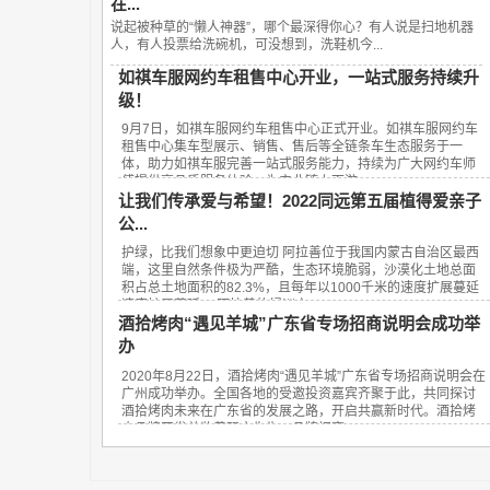
在...
说起被种草的“懒人神器”，哪个最深得你心？有人说是扫地机器
人，有人投票给洗碗机，可没想到，洗鞋机今...
如祺车服网约车租售中心开业，一站式服务持续升
级！
9月7日，如祺车服网约车租售中心正式开业。如祺车服网约车
租售中心集车型展示、销售、售后等全链条车生态服务于一
体，助力如祺车服完善一站式服务能力，持续为广大网约车师
傅提供高品质服务体验，为产业链上下游...
让我们传承爱与希望！2022同远第五届植得爱亲子
公...
护绿，比我们想象中更迫切 阿拉善位于我国内蒙古自治区最西
端，这里自然条件极为严酷，生态环境脆弱，沙漠化土地总面
积占总土地面积的82.3%，且每年以1000千米的速度扩展蔓延
速度扩展蔓延。 阿拉善的绿洲之...
酒拾烤肉“遇见羊城”广东省专场招商说明会成功举
办
2020年8月22日，酒拾烤肉“遇见羊城”广东省专场招商说明会在
广州成功举办。全国各地的受邀投资嘉宾齐聚于此，共同探讨
酒拾烤肉未来在广东省的发展之路，开启共赢新时代。酒拾烤
肉品牌开发总监黄砚方先生、品牌招商...