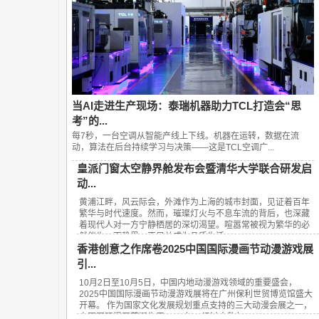
当AI走进生产现场：泰瑞机器助力TCL打造会“思
考”的...
每7秒，一台空调从智能产线上下线。机器在运转，数据在流
动，算法在后台持续学习与决策——这是TCL空调广...
皇派门窗太空静界舱发布会暨清华大学联合研发启
动...
黄浦江畔，风云际会，外滩作为上海的城市封面，见证着百年
繁华与时代速度。然而，璀璨灯火与不息车流的背后，也深藏
着现代人对一方宁静栖居的深切渴望。喧嚣常被视为繁华的必
然伴生，而静界，正日益成为品质生活...
香港创意之作席卷2025中国国际漫画节动漫游戏展
引...
10月2日至10月5日，中国内地动漫游戏领域的重要盛会，
2025中国国际漫画节动漫游戏展将在广州保利世贸博览馆盛大
开幕。 作为国家文化发展规划重点支持的三大动漫会展之一，
中国国际漫画节诞生于2008年，经过十数年...