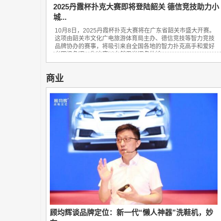
2025丹霞杯扑克大赛即将登陆韶关 德信竞技助力小
城...
10月8日，2025丹霞杯扑克大赛将在广东省韶关市盛大开赛。
这项由韶关市文化广电旅游体育局主办、德信竞技等智力竞技
品牌协办的赛事，将吸引来自全国各地的智力扑克高手和爱好
者同场角逐，为这座以自然风光闻名的岭...
商业
顾均辉谈品牌定位：新一代“懒人神器”洗鞋机，妙