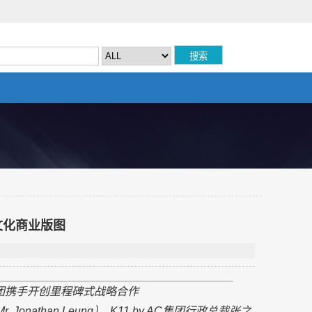
y文化商业版图
团携手开创里程碑式战略合作
Mr. Jonathan Leung
）
, K11 by AC
集团行政总裁张之