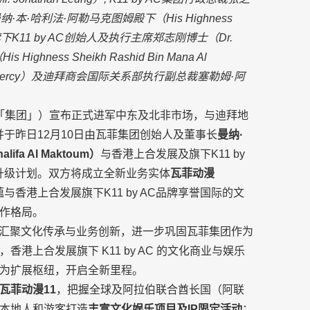
纳·本·哈利法·阿勒马克图姆殿下（
His Highness
旗下
K11 by AC
创始人及执行主席郑志刚博士（
Dr.
（
His Highness Sheikh Rashid Bin Mana Al
ercy
）及迪拜商会国际关系部执行副总裁塞勒姆·阿
 「集团」）宣布正式进军中东及北非市场，与迪拜地
作，并于昨日12月10日由瓦菲集团创始人及董事长
曼纳·
halifa Al Maktoum
）
与香港上合发展及旗下K11 by
升级计划。双方将成立全新业务实体
瓦菲动漫
底蕴与香港上合发展旗下K11 by AC品牌享誉国际的文
作格局。
篇章，汇聚文化传承与业务创新，进一步巩固瓦菲集团作为
上合发展旗下 K11 by AC 的文化商业与娱乐
为扩展枢纽，开启全新里程。
瓦菲动漫
11
，把握全球及阿拉伯联合酋长国（阿联
本地人和游客打造
丰富文化娱乐项目及
IP
限定活动
；