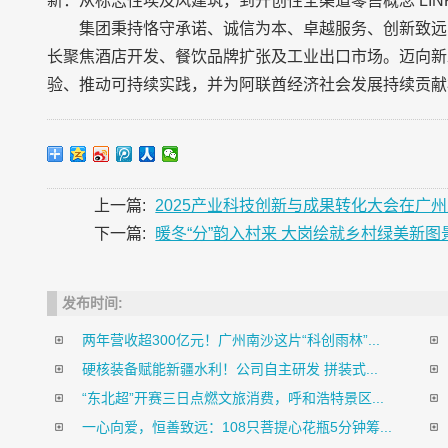
新：从标志性埃及风建筑，到开创性全渠道零售概念 LIN
集团秉持恪守承诺、诚信为本、卓越服务、创新致远
长聚焦酒店开发、餐饮品牌扩张及工业出口市场。迈向新
验、推动可持续实践，并为阿联酋经济社会发展持续贡献
上一篇:
2025产业科技创新与成果转化大会在广
下一篇:
暖冬“分”韵入村来 大岗绘就乡村绿美新图
发布时间:
两年营收超300亿元！广州南沙这片“科创雨林”...
硬核装备赋能新疆水利！公司自主研发 拼装式...
“东北超”开赛三日点燃文旅消费，呼和浩特景区...
一心向爱，恒善致远：108只菩提心花瓶5分钟筹...