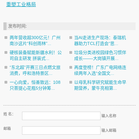
重塑工业格局
发布时间:
两年营收超300亿元！广州
当AI走进生产现场：泰瑞机
南沙这片“科创雨林”...
器助力TCL打造会“思...
硬核装备赋能新疆水利！公
垃圾分类进校园绿色习惯伴
司自主研发 拼装式...
成长——-大岗镇开展...
“东北超”开赛三日点燃文旅
再度登榜！广东广电网络连
消费，呼和浩特景区...
续两年入选“全国文...
一心向爱，恒善致远：108
以母乳科学研究赋能生命早
只菩提心花瓶5分钟筹...
期营养，蒙牛亮相第...
姓 名：
输入名称
邮箱
输入邮箱