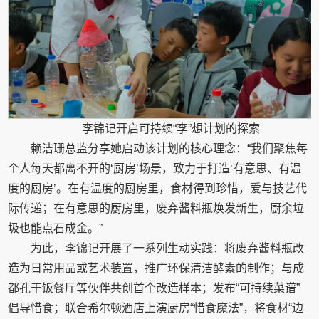
李锦记开启可持续“李”想计划的探索
赖洁珊总监分享她启动该计划的核心理念：“我们聚焦每
个人每天都离不开的‘厨房’场景，致力于打造‘有意思、有温
度的厨房’。在有温度的厨房里，食材得到珍惜，爱与技艺代
际传递；在有意思的厨房里，废弃酱料瓶焕发新生，厨余垃
圾也能点石成金。”
为此，李锦记开展了一系列生动实践：将废弃酱料瓶改
造为日常用品或艺术装置，推广环保清洁酵素的制作；与成
都孔干饭餐厅等伙伴共创首个改造样本；发布“可持续菜谱”
倡导惜食；联合希尔顿酒店上演厨房“惜食魔法”，将食材“边