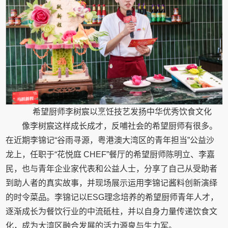
希望厨师李树宸以烹饪技艺发扬中华优秀饮食文化
像李树宸这样成长成才，反哺社会的希望厨师有很多。
在近期李锦记“谷雨寻源，粤港澳大湾区的青年担当”公益沙
龙上，任职于“花悦庭 CHEF”餐厅的希望厨师陈明立、李嘉
民，也与青年企业家代表和公益人士，分享了自己从受助者
到助人者的真实故事，并现场展示运用李锦记酱料创新演绎
的时令菜品。李锦记以ESG理念培养的希望厨师青年人才，
逐渐成长为餐饮行业的中流砥柱，并以自身力量传递饮食文
化，成为大湾区融合发展的活力源泉与生力军。