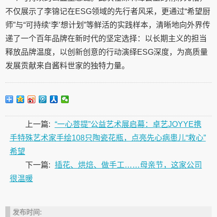
不仅展示了李锦记在ESG领域的先行者风采，更通过“希望厨
师”与“可持续‘李’想计划”等鲜活的实践样本，清晰地向外界传
递了一个百年品牌在新时代的坚定选择：以长期主义的担当
释放品牌温度，以创新创意的行动演绎ESG深度，为高质量
发展贡献来自酱料世家的独特力量。
上一篇:
“一心菩提”公益艺术展启幕：卓艺JOYYE携
手特殊艺术家手绘108只陶瓷花瓶，点亮先心病患儿“救心”
希望
下一篇:
插花、烘焙、做手工……母亲节，这家公司
很温暖
发布时间: