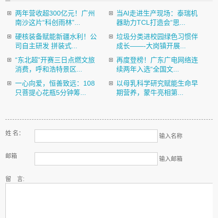
两年营收超300亿元！广州
当AI走进生产现场：泰瑞机
南沙这片“科创雨林”...
器助力TCL打造会“思...
硬核装备赋能新疆水利！公
垃圾分类进校园绿色习惯伴
司自主研发 拼装式...
成长——-大岗镇开展...
“东北超”开赛三日点燃文旅
再度登榜！广东广电网络连
消费，呼和浩特景区...
续两年入选“全国文...
一心向爱，恒善致远：108
以母乳科学研究赋能生命早
只菩提心花瓶5分钟筹...
期营养，蒙牛亮相第...
姓 名：
输入名称
邮箱
输入邮箱
留 言: