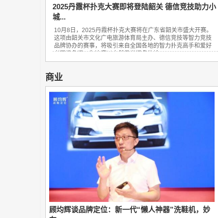
2025丹霞杯扑克大赛即将登陆韶关 德信竞技助力小
城...
10月8日，2025丹霞杯扑克大赛将在广东省韶关市盛大开赛。
这项由韶关市文化广电旅游体育局主办、德信竞技等智力竞技
品牌协办的赛事，将吸引来自全国各地的智力扑克高手和爱好
者同场角逐，为这座以自然风光闻名的岭...
商业
顾均辉谈品牌定位：新一代“懒人神器”洗鞋机，妙