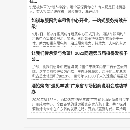
在...
说起被种草的“懒人神器”，哪个最深得你心？有人说是扫地机器
人，有人投票给洗碗机，可没想到，洗鞋机今...
如祺车服网约车租售中心开业，一站式服务持续升
级！
9月7日，如祺车服网约车租售中心正式开业。如祺车服网约车
租售中心集车型展示、销售、售后等全链条车生态服务于一
体，助力如祺车服完善一站式服务能力，持续为广大网约车师
傅提供高品质服务体验，为产业链上下游...
让我们传承爱与希望！2022同远第五届植得爱亲子
公...
护绿，比我们想象中更迫切 阿拉善位于我国内蒙古自治区最西
端，这里自然条件极为严酷，生态环境脆弱，沙漠化土地总面
积占总土地面积的82.3%，且每年以1000千米的速度扩展蔓延
速度扩展蔓延。 阿拉善的绿洲之...
酒拾烤肉“遇见羊城”广东省专场招商说明会成功举
办
2020年8月22日，酒拾烤肉“遇见羊城”广东省专场招商说明会在
广州成功举办。全国各地的受邀投资嘉宾齐聚于此，共同探讨
酒拾烤肉未来在广东省的发展之路，开启共赢新时代。酒拾烤
肉品牌开发总监黄砚方先生、品牌招商...