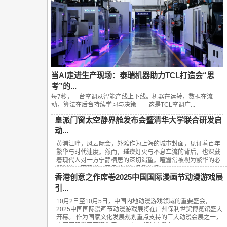
当AI走进生产现场：泰瑞机器助力TCL打造会“思
考”的...
每7秒，一台空调从智能产线上下线。机器在运转，数据在流
动，算法在后台持续学习与决策——这是TCL空调广...
皇派门窗太空静界舱发布会暨清华大学联合研发启
动...
黄浦江畔，风云际会，外滩作为上海的城市封面，见证着百年
繁华与时代速度。然而，璀璨灯火与不息车流的背后，也深藏
着现代人对一方宁静栖居的深切渴望。喧嚣常被视为繁华的必
然伴生，而静界，正日益成为品质生活...
香港创意之作席卷2025中国国际漫画节动漫游戏展
引...
10月2日至10月5日，中国内地动漫游戏领域的重要盛会，
2025中国国际漫画节动漫游戏展将在广州保利世贸博览馆盛大
开幕。 作为国家文化发展规划重点支持的三大动漫会展之一，
中国国际漫画节诞生于2008年，经过十数年...