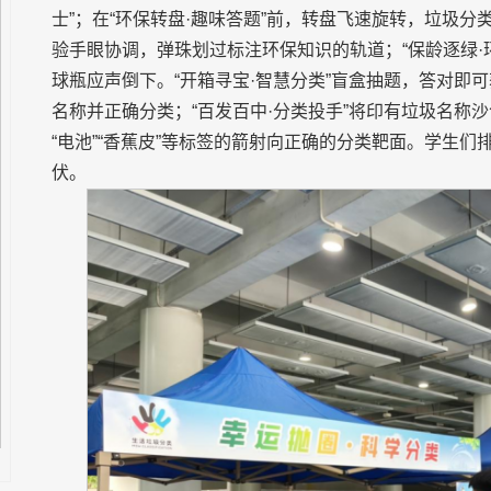
士”；在“环保转盘·趣味答题”前，转盘飞速旋转，垃圾分
验手眼协调，弹珠划过标注环保知识的轨道；“保龄逐绿·
球瓶应声倒下。“开箱寻宝·智慧分类”盲盒抽题，答对即可
名称并正确分类；“百发百中·分类投手”将印有垃圾名称沙
“电池”“香蕉皮”等标签的箭射向正确的分类靶面。学生
伏。