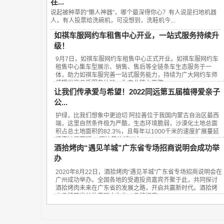
在...
说起被种草的“懒人神器”，哪个最深得你心？有人说是扫地机器
人，有人投票给洗碗机，可没想到，洗鞋机今...
如祺车服网约车租售中心开业，一站式服务持续升
级！
9月7日，如祺车服网约车租售中心正式开业。如祺车服网约车
租售中心集车型展示、销售、售后等全链条车生态服务于一
体，助力如祺车服完善一站式服务能力，持续为广大网约车师
傅提供高品质服务体验，为产业链上下游...
让我们传承爱与希望！2022同远第五届植得爱亲子
公...
护绿，比我们想象中更迫切 阿拉善位于我国内蒙古自治区最西
端，这里自然条件极为严酷，生态环境脆弱，沙漠化土地总面
积占总土地面积的82.3%，且每年以1000千米的速度扩展蔓延
速度扩展蔓延。 阿拉善的绿洲之...
酒拾烤肉“遇见羊城”广东省专场招商说明会成功举
办
2020年8月22日，酒拾烤肉“遇见羊城”广东省专场招商说明会在
广州成功举办。全国各地的受邀投资嘉宾齐聚于此，共同探讨
酒拾烤肉未来在广东省的发展之路，开启共赢新时代。酒拾烤
肉品牌开发总监黄砚方先生、品牌招商...