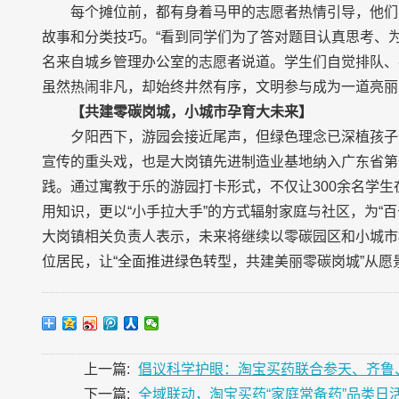
每个摊位前，都有身着马甲的志愿者热情引导，他们
故事和分类技巧。“看到同学们为了答对题目认真思考、
名来自城乡管理办公室的志愿者说道。学生们自觉排队、
虽然热闹非凡，却始终井然有序，文明参与成为一道亮丽
【共建零碳岗城，小城市孕育大未来】
夕阳西下，游园会接近尾声，但绿色理念已深植孩子
宣传的重头戏，也是大岗镇先进制造业基地纳入广东省第
践。通过寓教于乐的游园打卡形式，不仅让300余名学
用知识，更以“小手拉大手”的方式辐射家庭与社区，为“
大岗镇相关负责人表示，未来将继续以零碳园区和小城市
位居民，让“全面推进绿色转型，共建美丽零碳岗城”从愿
上一篇:
倡议科学护眼：淘宝买药联合参天、齐鲁、
下一篇:
全域联动，淘宝买药“家庭常备药”品类日