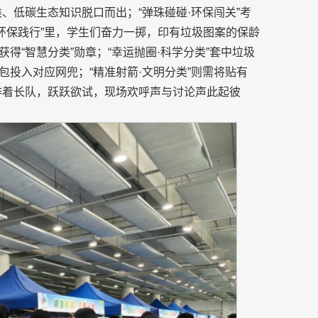
类、低碳生态知识脱口而出；“弹珠碰碰·环保闯关”考
环保践行”里，学生们奋力一掷，印有垃圾图案的保龄
获得“智慧分类”勋章；“幸运抛圈·科学分类”套中垃圾
包投入对应网兜；“精准射箭·文明分类”则需将贴有
们排着长队，跃跃欲试，现场欢呼声与讨论声此起彼