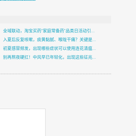
全域联动，淘宝买药“家庭常备药”品类日活动引...
入夏后反复咳嗽，痰黄黏腻、喉咙干痛？关键是...
初夏感冒频发，出现哪些症状可以使用连花清瘟...
别再熬夜硬扛！中风早已年轻化，出现这些征兆...