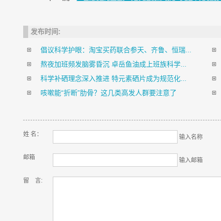
发布时间:
倡议科学护眼：淘宝买药联合参天、齐鲁、恒瑞...
熬夜加班频发脑雾昏沉 卓岳鱼油成上班族科学...
科学补硒理念深入推进 特元素硒片成为规范化...
咳嗽能“折断”肋骨？这几类高发人群要注意了
姓 名：
输入名称
邮箱
输入邮箱
留 言: