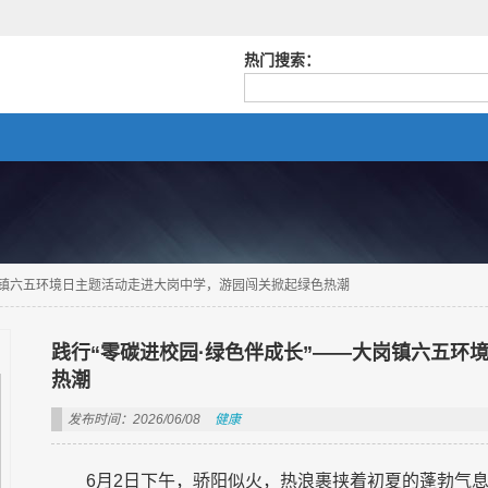
热门搜索：
岗镇六五环境日主题活动走进大岗中学，游园闯关掀起绿色热潮
践行“零碳进校园·绿色伴成长”——大岗镇六五环
热潮
发布时间：2026/06/08
健康
6月2日下午，骄阳似火，热浪裹挟着初夏的蓬勃气息