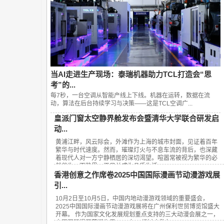
当AI走进生产现场：泰瑞机器助力TCL打造会“思
考”的...
每7秒，一台空调从智能产线上下线。机器在运转，数据在流
动，算法在后台持续学习与决策——这是TCL空调广...
皇派门窗太空静界舱发布会暨清华大学联合研发启
动...
黄浦江畔，风云际会，外滩作为上海的城市封面，见证着百年
繁华与时代速度。然而，璀璨灯火与不息车流的背后，也深藏
着现代人对一方宁静栖居的深切渴望。喧嚣常被视为繁华的必
然伴生，而静界，正日益成为品质生活...
香港创意之作席卷2025中国国际漫画节动漫游戏展
引...
10月2日至10月5日，中国内地动漫游戏领域的重要盛会，
2025中国国际漫画节动漫游戏展将在广州保利世贸博览馆盛大
开幕。 作为国家文化发展规划重点支持的三大动漫会展之一，
中国国际漫画节诞生于2008年，经过十数年...