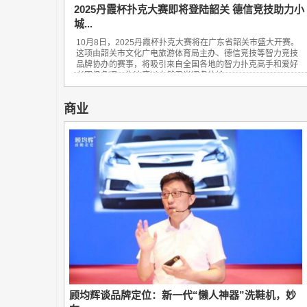
2025丹霞杯扑克大赛即将登陆韶关 德信竞技助力小
城...
10月8日，2025丹霞杯扑克大赛将在广东省韶关市盛大开赛。
这项由韶关市文化广电旅游体育局主办、德信竞技等智力竞技
品牌协办的赛事，将吸引来自全国各地的智力扑克高手和爱好
者同场角逐，为这座以自然风光闻名的岭...
商业
顾均辉谈品牌定位：新一代“懒人神器”洗鞋机，妙