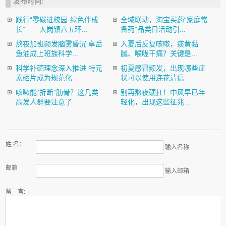
发布时间:
践行“零碳进校园·绿色伴成
全域联动，淘宝买药“家庭常
长”——大岗镇六五环...
备药”品类日活动引...
熬夜加班频发脑雾昏沉 卓岳
入夏后反复咳嗽，痰黄黏
鱼油成上班族科学...
腻、喉咙干痛？关键是...
科学补硒理念深入推进 特元
初夏感冒频发，出现哪些症
素硒片成为规范化...
状可以使用连花清瘟...
咳嗽能“折断”肋骨？这几类
别再熬夜硬扛！中风早已年
高发人群要注意了
轻化，出现这些征兆...
姓 名：
输入名称
邮箱
输入邮箱
留 言: