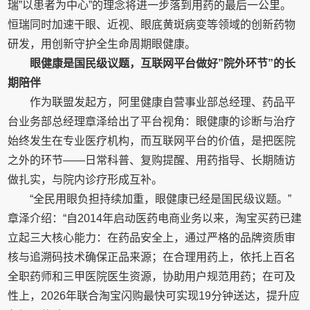
瑞”以患者为中心”的理念将进一步落到用药的最后一公里。
恒瑞同时加速干眼、近视、眼底黄斑病变等领域的创新药物
研发，用创新守护全生命周期眼健康。
眼健康是国民级议题，互联网平台做好”院外环节”的长
期陪伴
作为联盟发起方，阿里健康自营事业部总经理、药品平
台业务部总经理章泽给出了平台视角：眼健康的诊断与治疗
始终发生在专业医疗机构，而互联网平台的价值，是把医院
之外的环节——日常科普、复购提醒、用药指导、长期随访
做扎实，与院内诊疗形成互补。
“全民用眼负担持续加重，眼健康已经是国民级议题。”
章泽介绍：“自2014年启动医药电商业务以来，淘宝买药已建
立起三大核心能力：在药品安全上，通过严格的品牌资质审
核与追溯码技术确保正品来源；在合理用药上，依托上百名
全职药师和三甲医院医生资源，协助用户规范用药；在可及
性上，2026年联合淘宝闪购最快可实现19分钟送达，提升应