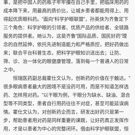
事，是把中国人的药瓶子牢牢攥在自己手里，把临床用药的
成本降下来，用最高的质价比，让城乡患者都能用得上、用
得起优质眼科药。”面向“科学护眼联盟”，孙英侠为齐鲁定下
三个角色：科学护眼的引领者、优质产品的供给者、全链路
服务的提供者。她认为，这是齐鲁“国际品质、国民好药”理
念的自然延伸，依托先进制造能力和严格质控，把好药做出
来；联合平台科普生态，把科学护眼知识送出去；让防、
筛、诊、治一体化的眼健康管理，落到每一个普通人的日常
之中。
恒瑞医药副总裁霍仕文认为，创新药的价值在于触达。”
很多眼病患者最大的困境不是没药可用，而是不知道怎样选
药、怎样用对药。”以干眼为例，干眼分为缺水、缺油、混合
型等不同类型，患者自行用药往往不对症，甚至可能延误病
情。霍仕文认为，对创新药企而言，研发出好药只是第一
步，帮助患者用对药是同样重要的课题，让好药真正发挥作
用，才是以患者为中心的完整闭环。借由科学护眼联盟，恒