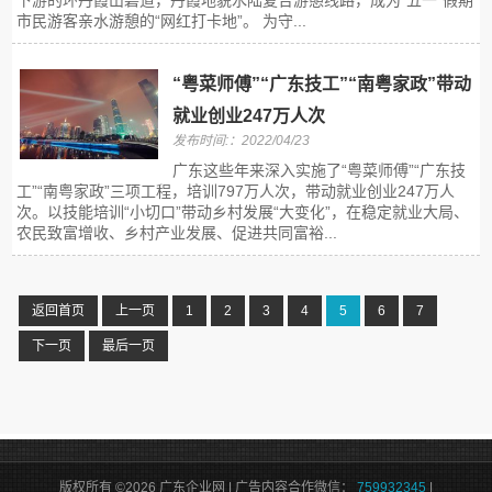
下游的环丹霞山碧道，丹霞地貌水陆复合游憩线路，成为“五一”假期
市民游客亲水游憩的“网红打卡地”。 为守...
“粤菜师傅”“广东技工”“南粤家政”带动
就业创业247万人次
发布时间:：2022/04/23
广东这些年来深入实施了“粤菜师傅”“广东技
工”“南粤家政”三项工程，培训797万人次，带动就业创业247万人
次。以技能培训“小切口”带动乡村发展“大变化”，在稳定就业大局、
农民致富增收、乡村产业发展、促进共同富裕...
返回首页
上一页
1
2
3
4
5
6
7
下一页
最后一页
版权所有 ©2026 广东企业网 | 广告内容合作微信：
759932345
|