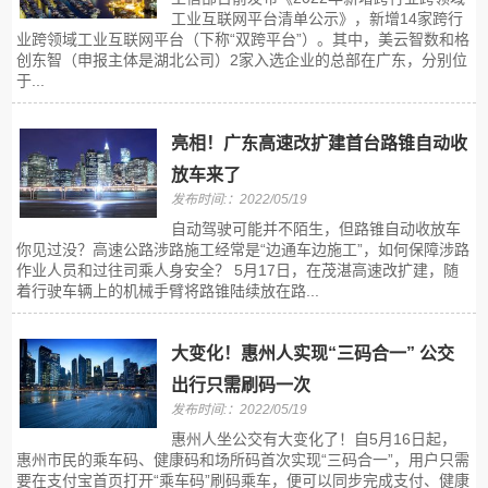
工业互联网平台清单公示》，新增14家跨行
业跨领域工业互联网平台（下称“双跨平台”）。其中，美云智数和格
创东智（申报主体是湖北公司）2家入选企业的总部在广东，分别位
于...
亮相！广东高速改扩建首台路锥自动收
放车来了
发布时间:：2022/05/19
自动驾驶可能并不陌生，但路锥自动收放车
你见过没？高速公路涉路施工经常是“边通车边施工”，如何保障涉路
作业人员和过往司乘人身安全？ 5月17日，在茂湛高速改扩建，随
着行驶车辆上的机械手臂将路锥陆续放在路...
大变化！惠州人实现“三码合一” 公交
出行只需刷码一次
发布时间:：2022/05/19
惠州人坐公交有大变化了！自5月16日起，
惠州市民的乘车码、健康码和场所码首次实现“三码合一”，用户只需
要在支付宝首页打开“乘车码”刷码乘车，便可以同步完成支付、健康