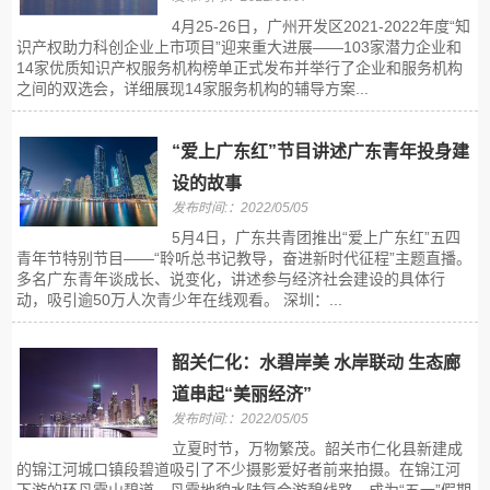
4月25-26日，广州开发区2021-2022年度“知
识产权助力科创企业上市项目”迎来重大进展——103家潜力企业和
14家优质知识产权服务机构榜单正式发布并举行了企业和服务机构
之间的双选会，详细展现14家服务机构的辅导方案...
“爱上广东红”节目讲述广东青年投身建
设的故事
发布时间:：2022/05/05
5月4日，广东共青团推出“爱上广东红”五四
青年节特别节目——“聆听总书记教导，奋进新时代征程”主题直播。
多名广东青年谈成长、说变化，讲述参与经济社会建设的具体行
动，吸引逾50万人次青少年在线观看。 深圳：...
韶关仁化：水碧岸美 水岸联动 生态廊
道串起“美丽经济”
发布时间:：2022/05/05
立夏时节，万物繁茂。韶关市仁化县新建成
的锦江河城口镇段碧道吸引了不少摄影爱好者前来拍摄。在锦江河