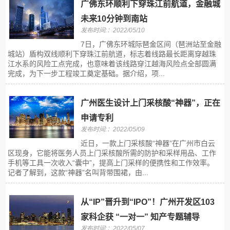
广佛东环顺利下穿珠江前航道，金融城
未来10分钟到南站
发布时间:：2022/05/10
7日，广佛东环城际琶金区间（琶洲站至金融
城站）盾构双线顺利下穿珠江前航道，标志着线路最长距离穿越珠
江水系的风险工点完成，也意味着该线路穿江越海风险点全部圆满
完成，为下一步工程竣工奠定基础。据介绍，项...
广州医生设计上门采核酸“神器”，正在
申请专利
发布时间:：2022/05/09
近日，一款上门采核酸“神器”在广州市白云
区现身，它能将医务人员上门采核酸所需的防护和采样用品、工作
手机等工具一次收入“囊中”，提高上门采样的便携性和工作效率。
记者了解到，这款“神器”名叫背带围裙，由...
从“IP”晋升到“IPO”！广州开发区103
家科企获 “一对一” 知产专题辅导
发布时间:：2022/05/07