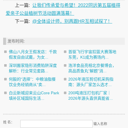
上一篇:
让我们传承爱与希望！2022同远第五届植得
爱亲子公益植树节活动圆满落幕！
下一篇:
@全体设计师，别再跟HR互相试探了！
发布时间:
佛山八月女王假发店：千款
首驱飞行宇宙扣篮大赛落地
假发自由试戴，为女...
东莞，K1成为赛场内...
深圳搬家隐形消费陷阱深度
浩洋食品亮相北京餐博会，
解析：行业常见套路...
高品质鱼丸“解题”消...
何毅的“选择”：中粮油脂餐
2026年液压剪切机采购指
饮业务经销商从“卖...
南：源头厂家怎么选才...
白云新城迎来云山Core Park
200吨液压打包机厂家｜
填补区域国际生活...
2026年源头直供真能省...
姓 名：
输入名称