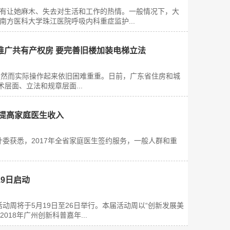
有让她麻木、失去对生活和工作的热情。一般情况下，大
方医科大学珠江医院呼吸内科重症监护...
推广共有产权房 要完善旧楼加装电梯立法
然而实际操作起来依旧困难重重。日前，广东省住房和城
层面、立法和规章层面...
拟提高家庭医生收入
卫计委获悉，2017年全省家庭医生签约服务，一般人群和重
9日启动
周将于5月19日至26日举行。本届活动周以“创新发展美
18年广州创新科普嘉年...