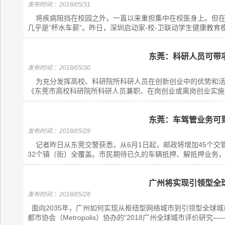
发布时间:：2018/05/31
将疾病阻挡在校园之外，一直以来重担集中在校医身上。但在深
几乎是“杯水车薪”。昨日，深圳启动家-校-卫联动学生健康教育模
东莞：科研人员可带
发布时间:：2018/05/30
为充分发挥高校、科研院所科研人员在创新创业中的优势和活
《东莞市高校科研院所科研人员兼职、在岗创业或离岗创业实施办
东莞：车驾管业务可
发布时间:：2018/05/29
记者昨日从东莞交警获悉，从6月1日起，邮政将增加45个交
32个镇（街）全覆盖。市民期待已久的车辆抵押、解抵押业务，经
广州将实现引领型全
发布时间:：2018/05/28
面向2035年，广州如何实现从枢纽型网络城市到引领型全球
都市协会（Metropolis）协办的“2018广州全球城市评价研究