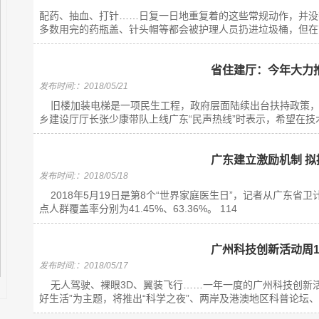
配药、抽血、打针……日复一日地重复着的这些常规动作，并没
多数用完的药瓶盖、针头帽等都会被护理人员扔进垃圾桶，但在南
省住建厅：今年大力
发布时间:：2018/05/21
旧楼加装电梯是一项民生工程，政府层面陆续出台扶持政策，
乡建设厅厅长张少康带队上线广东“民声热线”时表示，希望在技术
广东建立激励机制 
发布时间:：2018/05/18
2018年5月19日是第8个“世界家庭医生日”，记者从广东省
点人群覆盖率分别为41.45%、63.36%。 114
广州科技创新活动周1
发布时间:：2018/05/17
无人驾驶、裸眼3D、翼装飞行……一年一度的广州科技创新活动
好生活”为主题，将推出“科学之夜”、两岸及港澳地区科普论坛、20