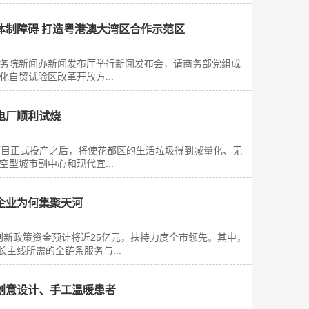
体制障碍 打造粤港澳大湾区合作示范区
在国务院新闻办新闻发布厅举行新闻发布会，请商务部党组成
自贸试验区改革开放方...
电厂顺利试烧
目正式投产之后，将使花都区的生活垃圾得到减量化、无
型城市副中心和现代宜...
企业为何集聚天河
创新政策资金预计将近25亿元，扶持力度全市领先。其中，
主线所需的全链条服务与...
创意设计、手工温暖患者