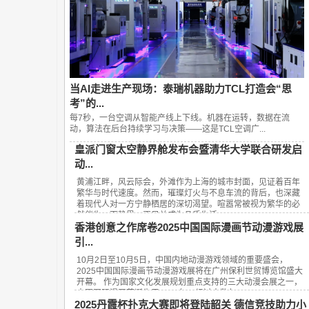
当AI走进生产现场：泰瑞机器助力TCL打造会“思
考”的...
每7秒，一台空调从智能产线上下线。机器在运转，数据在流
动，算法在后台持续学习与决策——这是TCL空调广...
皇派门窗太空静界舱发布会暨清华大学联合研发启
动...
黄浦江畔，风云际会，外滩作为上海的城市封面，见证着百年
繁华与时代速度。然而，璀璨灯火与不息车流的背后，也深藏
着现代人对一方宁静栖居的深切渴望。喧嚣常被视为繁华的必
然伴生，而静界，正日益成为品质生活...
香港创意之作席卷2025中国国际漫画节动漫游戏展
引...
10月2日至10月5日，中国内地动漫游戏领域的重要盛会，
2025中国国际漫画节动漫游戏展将在广州保利世贸博览馆盛大
开幕。 作为国家文化发展规划重点支持的三大动漫会展之一，
中国国际漫画节诞生于2008年，经过十数年...
2025丹霞杯扑克大赛即将登陆韶关 德信竞技助力小