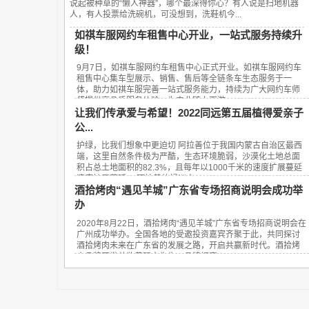
说起被种草的“懒人神器”，哪个最深得你心？有人说是扫地机器
人，有人投票给洗碗机，可没想到，洗鞋机今...
如祺车服网约车租售中心开业，一站式服务持续升
级！
9月7日，如祺车服网约车租售中心正式开业。如祺车服网约车
租售中心集车型展示、销售、售后等全链条车生态服务于一
体，助力如祺车服完善一站式服务能力，持续为广大网约车师
傅提供高品质服务体验，为产业链上下游...
让我们传承爱与希望！2022同远第五届植得爱亲子
公...
护绿，比我们想象中更迫切 阿拉善位于我国内蒙古自治区最西
端，这里自然条件极为严酷，生态环境脆弱，沙漠化土地总面
积占总土地面积的82.3%，且每年以1000千米的速度扩展蔓延
速度扩展蔓延。 阿拉善的绿洲之...
酒拾烤肉“遇见羊城”广东省专场招商说明会成功举
办
2020年8月22日，酒拾烤肉“遇见羊城”广东省专场招商说明会在
广州成功举办。全国各地的受邀投资嘉宾齐聚于此，共同探讨
酒拾烤肉未来在广东省的发展之路，开启共赢新时代。酒拾烤
肉品牌开发总监黄砚方先生、品牌招商...