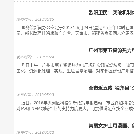
欧阳卫民：突破机制
发布时间:：2018/05/25
国务院新闻办公室定于2018年5月24日(星期四)上午10时
员、部长助理任鸿斌和广东省、天津市、福建省负责同志介绍深化
广州市第五资源热力
发布时间:：2018/05/24
昨日上午，广州市第五资源热力电厂顺利实现试烧垃圾。该项
害化、资源化处理，实现原生垃圾零填埋，对花都区建设广州临空
全市近五成“独角兽”
发布时间:：2018/05/23
近日，2018年天河区科技创新政策申报启动，市区叠加科技
对IAB和NEM领域企业的支持力度更大，可提供满足科技企业成长
美丽女护士用漫画、
发布时间:：2018/05/22